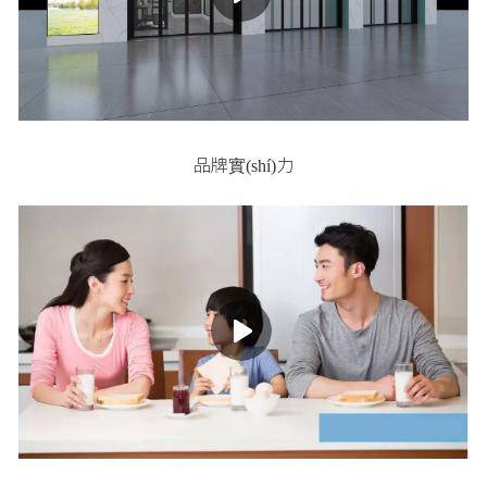
品牌實(shí)力