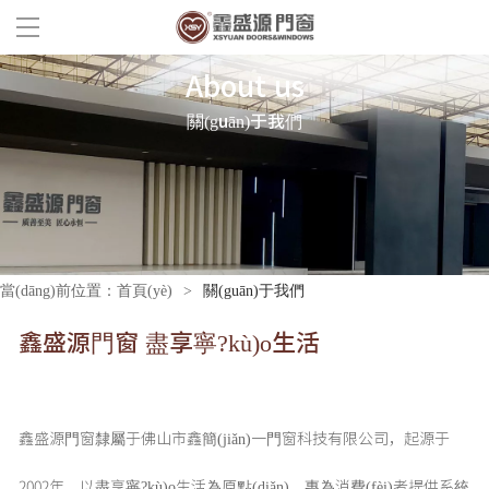
About us
首頁(yè)
關(guān)于我們
關(guān)于我們
產(chǎn)品中心
招商加盟
當(dāng)前位置：
首頁(yè)
>
關(guān)于我們
店面風(fēng)采
鑫盛源門窗 盡享寧?kù)o生活
新聞資訊
聯(lián)系我們
鑫盛源門窗隸屬于佛山市鑫簡(jiǎn)一門窗科技有限公司，起源于
2002年，以盡享寧?kù)o生活為原點(diǎn)，專為消費(fèi)者提供系統