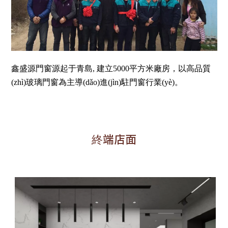
鑫盛源門窗源起于青島, 建立5000平方米廠房，以高品質
(zhì)玻璃門窗為主導(dǎo)進(jìn)駐門窗行業(yè)。
終端店面