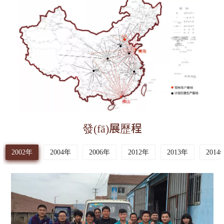
發(fā)展歷程
2002年
2004年
2006年
2012年
2013年
2014